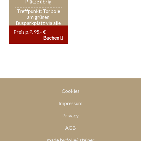
Plätze übrig
Treffpunkt: Torbole
am grünen
Busparkplatz via alle
Peschere, hinter dem
Preis p.P. 95.- €
Hotel Piccolo
Buchen
Mondo Torbole 7:30
Uhr
Cookies
Impressum
Privacy
AGB
made by folie&steiner