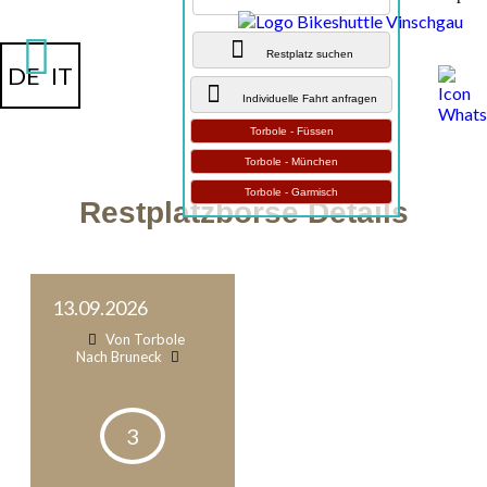
Restplatz suchen
DE
IT
Individuelle Fahrt anfragen
Torbole - Füssen
Torbole - München
Torbole - Garmisch
Restplatzbörse Details
13.09.2026
Von Torbole
Nach Bruneck
3