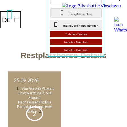
Restplatz suchen
DE
IT
Individuelle Fahrt anfragen
Torbole - Füssen
Torbole - München
Torbole - Garmisch
Restplatzbörse Details
25.09.2026
Von Verona Pizzeria
Grotta Azzura 3, Via
Sogare
Nach Füssen FlixBus
Parkplatz Kemptener
Straße
2