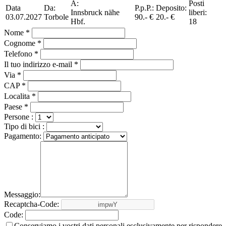
A:
Posti
Data
Da:
P.p.P.:
Deposito:
Innsbruck nähe
liberi:
03.07.2027
Torbole
90.- €
20.- €
Hbf.
18
Nome *
Cognome *
Telefono *
Il tuo indirizzo e-mail *
Via *
CAP *
Localita *
Paese *
Persone :
Tipo di bici :
Pagamento:
Messaggio:
Recaptcha-Code:
Code:
Conserviamo i vostri dati personali esclusivamente per rispondere