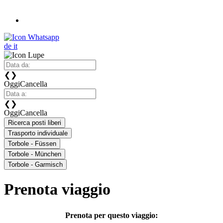
de
it
❮
❯
Oggi
Cancella
❮
❯
Oggi
Cancella
Ricerca posti liberi
Trasporto individuale
Torbole - Füssen
Torbole - München
Torbole - Garmisch
Prenota viaggio
Prenota per questo viaggio: