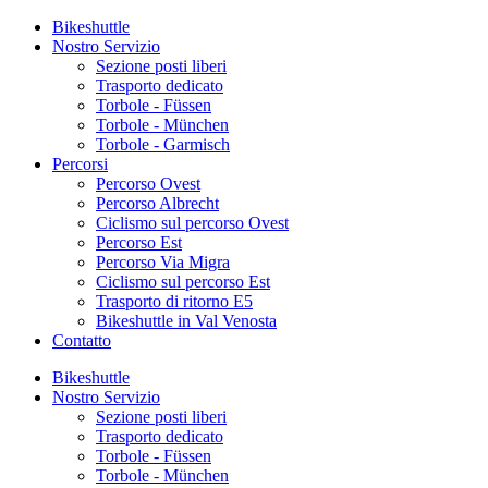
Bikeshuttle
Nostro Servizio
Sezione posti liberi
Trasporto dedicato
Torbole - Füssen
Torbole - München
Torbole - Garmisch
Percorsi
Percorso Ovest
Percorso Albrecht
Ciclismo sul percorso Ovest
Percorso Est
Percorso Via Migra
Ciclismo sul percorso Est
Trasporto di ritorno E5
Bikeshuttle in Val Venosta
Contatto
Bikeshuttle
Nostro Servizio
Sezione posti liberi
Trasporto dedicato
Torbole - Füssen
Torbole - München