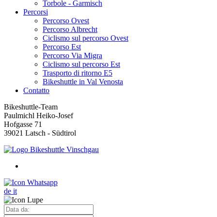
Torbole - Garmisch
Percorsi
Percorso Ovest
Percorso Albrecht
Ciclismo sul percorso Ovest
Percorso Est
Percorso Via Migra
Ciclismo sul percorso Est
Trasporto di ritorno E5
Bikeshuttle in Val Venosta
Contatto
Bikeshuttle-Team
Paulmichl Heiko-Josef
Hofgasse 71
39021 Latsch - Südtirol
de
it