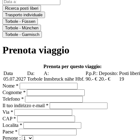
Ricerca posti liberi
Trasporto individuale
Torbole - Füssen
Torbole - München
Torbole - Garmisch
Prenota viaggio
Prenota per questo viaggio:
Data
Da:
A:
P.p.P.:
Deposito:
Posti liberi
05.07.2027
Torbole
Innsbruck nähe Hbf.
90.- €
20.- €
19
Nome *
Cognome *
Telefono *
Il tuo indirizzo e-mail *
Via *
CAP *
Localita *
Paese *
Persone :