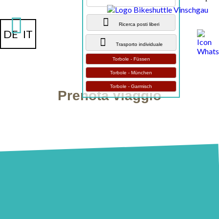
Ricerca posti liberi
DE
IT
Trasporto individuale
Torbole - Füssen
Torbole - München
Torbole - Garmisch
Prenota viaggio