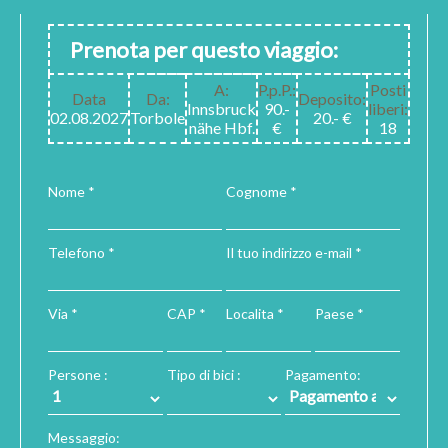
Prenota per questo viaggio:
A:
P.p.P.:
Posti
Data
Da:
Deposito:
Innsbruck
90.-
liberi:
02.08.2027
Torbole
20.- €
nähe Hbf.
€
18
Nome *
Cognome *
Telefono *
Il tuo indirizzo e-mail *
Via *
CAP *
Localita *
Paese *
Persone :
Tipo di bici :
Pagamento:
Messaggio: