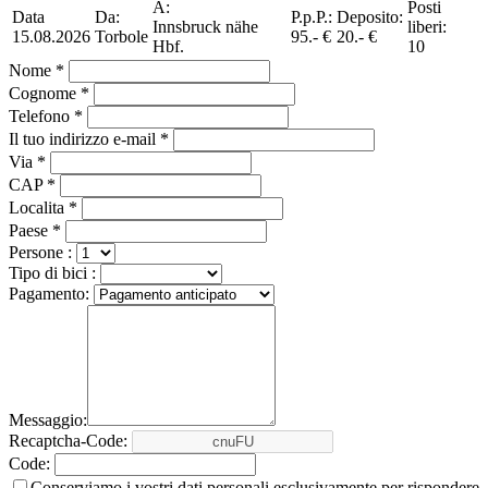
A:
Posti
Data
Da:
P.p.P.:
Deposito:
Innsbruck nähe
liberi:
15.08.2026
Torbole
95.- €
20.- €
Hbf.
10
Nome *
Cognome *
Telefono *
Il tuo indirizzo e-mail *
Via *
CAP *
Localita *
Paese *
Persone :
Tipo di bici :
Pagamento:
Messaggio:
Recaptcha-Code:
Code:
Conserviamo i vostri dati personali esclusivamente per rispondere