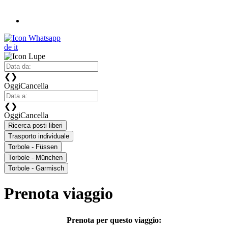
de
it
❮
❯
Oggi
Cancella
❮
❯
Oggi
Cancella
Ricerca posti liberi
Trasporto individuale
Torbole - Füssen
Torbole - München
Torbole - Garmisch
Prenota viaggio
Prenota per questo viaggio: