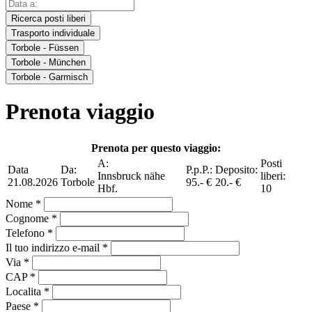
Ricerca posti liberi
Trasporto individuale
Torbole - Füssen
Torbole - München
Torbole - Garmisch
Prenota viaggio
Prenota per questo viaggio:
A:
Posti
Data
Da:
P.p.P.:
Deposito:
Innsbruck nähe
liberi:
21.08.2026
Torbole
95.- €
20.- €
Hbf.
10
Nome *
Cognome *
Telefono *
Il tuo indirizzo e-mail *
Via *
CAP *
Localita *
Paese *