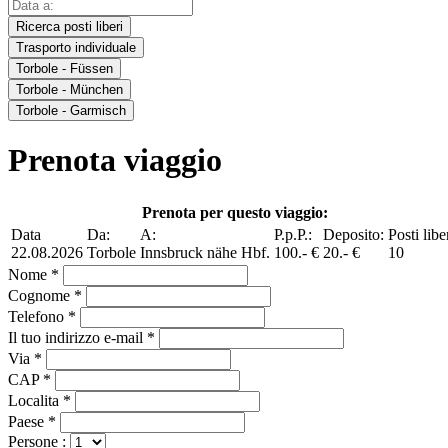
Ricerca posti liberi
Trasporto individuale
Torbole - Füssen
Torbole - München
Torbole - Garmisch
Prenota viaggio
Prenota per questo viaggio:
Data
Da:
A:
P.p.P.:
Deposito:
Posti libe
22.08.2026
Torbole
Innsbruck nähe Hbf.
100.- €
20.- €
10
Nome *
Cognome *
Telefono *
Il tuo indirizzo e-mail *
Via *
CAP *
Localita *
Paese *
Persone :