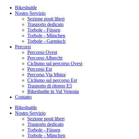
Bikeshuttle
Nostro Servizio
Sezione posti liberi
Trasporto dedicato
Torbole - Füssen
Torbole - München
Torbole - Garmisch
Percorsi
Percorso Ovest
Percorso Albrecht
Ciclismo sul percorso Ovest
Percorso Est
Percorso Via Migra
Ciclismo sul percorso Est
Trasporto di ritorno E5
Bikeshuttle in Val Venosta
Contatto
Bikeshuttle
Nostro Servizio
Sezione posti liberi
Trasporto dedicato
Torbole - Füssen
Torbole - München