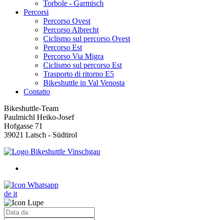
Torbole - Garmisch
Percorsi
Percorso Ovest
Percorso Albrecht
Ciclismo sul percorso Ovest
Percorso Est
Percorso Via Migra
Ciclismo sul percorso Est
Trasporto di ritorno E5
Bikeshuttle in Val Venosta
Contatto
Bikeshuttle-Team
Paulmichl Heiko-Josef
Hofgasse 71
39021 Latsch - Südtirol
de
it