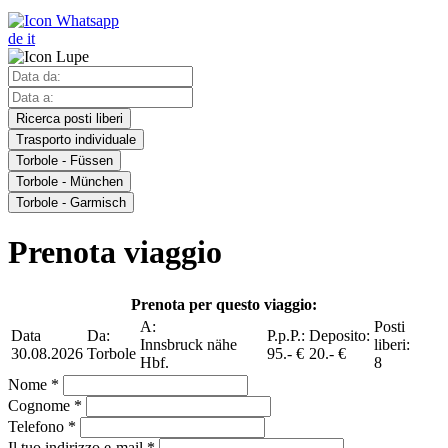
de
it
Ricerca posti liberi
Trasporto individuale
Torbole - Füssen
Torbole - München
Torbole - Garmisch
Prenota viaggio
Prenota per questo viaggio:
A:
Posti
Data
Da:
P.p.P.:
Deposito:
Innsbruck nähe
liberi:
30.08.2026
Torbole
95.- €
20.- €
Hbf.
8
Nome *
Cognome *
Telefono *
Il tuo indirizzo e-mail *