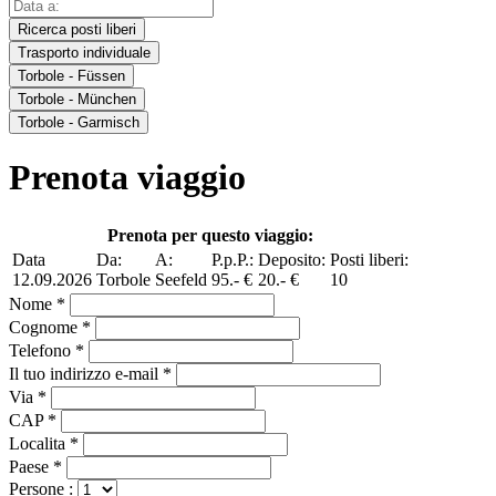
Ricerca posti liberi
Trasporto individuale
Torbole - Füssen
Torbole - München
Torbole - Garmisch
Prenota viaggio
Prenota per questo viaggio:
Data
Da:
A:
P.p.P.:
Deposito:
Posti liberi:
12.09.2026
Torbole
Seefeld
95.- €
20.- €
10
Nome *
Cognome *
Telefono *
Il tuo indirizzo e-mail *
Via *
CAP *
Localita *
Paese *
Persone :