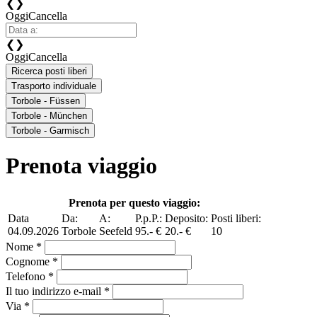
❮
❯
Oggi
Cancella
❮
❯
Oggi
Cancella
Ricerca posti liberi
Trasporto individuale
Torbole - Füssen
Torbole - München
Torbole - Garmisch
Prenota viaggio
Prenota per questo viaggio:
Data
Da:
A:
P.p.P.:
Deposito:
Posti liberi:
04.09.2026
Torbole
Seefeld
95.- €
20.- €
10
Nome *
Cognome *
Telefono *
Il tuo indirizzo e-mail *
Via *