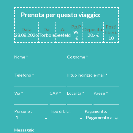
Prenota per questo viaggio:
P.p.P.:
Posti
Data
Da:
A:
Deposito:
95.-
liberi:
28.08.2026
Torbole
Seefeld
20.- €
€
10
Nome *
Cognome *
Telefono *
Il tuo indirizzo e-mail *
Via *
CAP *
Localita *
Paese *
Persone :
Tipo di bici :
Pagamento:
Messaggio: