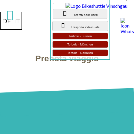
Ricerca posti liberi
DE
IT
Trasporto individuale
Torbole - Füssen
Torbole - München
Torbole - Garmisch
Prenota viaggio