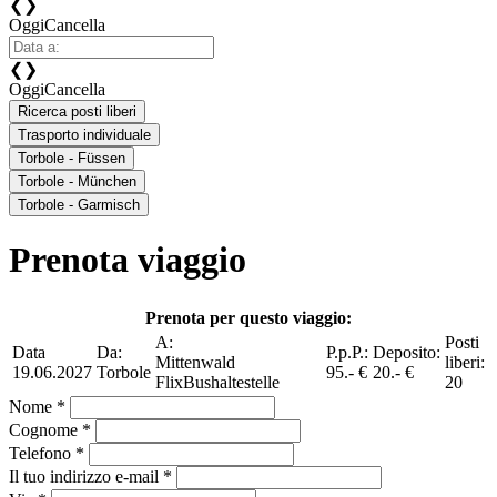
❮
❯
Oggi
Cancella
❮
❯
Oggi
Cancella
Ricerca posti liberi
Trasporto individuale
Torbole - Füssen
Torbole - München
Torbole - Garmisch
Prenota viaggio
Prenota per questo viaggio:
A:
Posti
Data
Da:
P.p.P.:
Deposito:
Mittenwald
liberi:
19.06.2027
Torbole
95.- €
20.- €
FlixBushaltestelle
20
Nome *
Cognome *
Telefono *
Il tuo indirizzo e-mail *