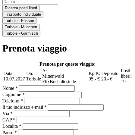
Ricerca posti liberi
Trasporto individuale
Torbole - Füssen
Torbole - München
Torbole - Garmisch
Prenota viaggio
Prenota per questo viaggio:
A:
Posti
Data
Da:
P.p.P.:
Deposito:
Mittenwald
liberi:
10.07.2027
Torbole
95.- €
20.- €
FlixBushaltestelle
19
Nome *
Cognome *
Telefono *
Il tuo indirizzo e-mail *
Via *
CAP *
Localita *
Paese *