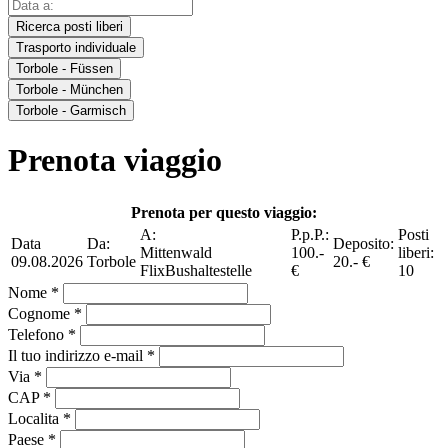
Ricerca posti liberi
Trasporto individuale
Torbole - Füssen
Torbole - München
Torbole - Garmisch
Prenota viaggio
Prenota per questo viaggio:
A:
P.p.P.:
Posti
Data
Da:
Deposito:
Mittenwald
100.-
liberi:
09.08.2026
Torbole
20.- €
FlixBushaltestelle
€
10
Nome *
Cognome *
Telefono *
Il tuo indirizzo e-mail *
Via *
CAP *
Localita *
Paese *