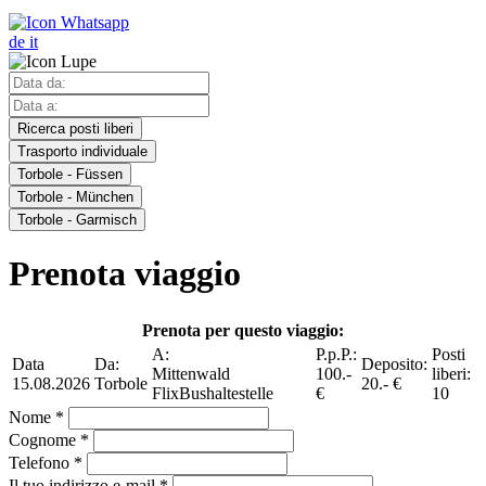
de
it
Ricerca posti liberi
Trasporto individuale
Torbole - Füssen
Torbole - München
Torbole - Garmisch
Prenota viaggio
Prenota per questo viaggio:
A:
P.p.P.:
Posti
Data
Da:
Deposito:
Mittenwald
100.-
liberi:
15.08.2026
Torbole
20.- €
FlixBushaltestelle
€
10
Nome *
Cognome *
Telefono *
Il tuo indirizzo e-mail *