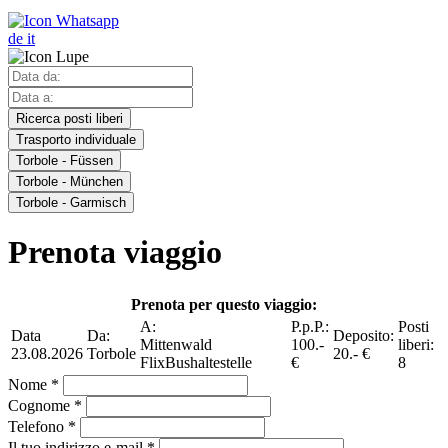
de
it
Ricerca posti liberi
Trasporto individuale
Torbole - Füssen
Torbole - München
Torbole - Garmisch
Prenota viaggio
Prenota per questo viaggio:
A:
P.p.P.:
Posti
Data
Da:
Deposito:
Mittenwald
100.-
liberi:
23.08.2026
Torbole
20.- €
FlixBushaltestelle
€
8
Nome *
Cognome *
Telefono *
Il tuo indirizzo e-mail *