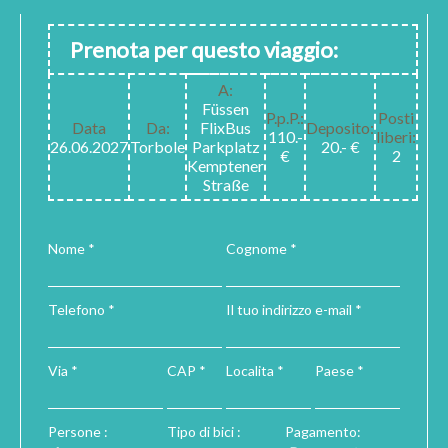
Prenota per questo viaggio:
A:
Füssen
P.p.P.:
Posti
Data
Da:
FlixBus
Deposito:
110.-
liberi:
26.06.2027
Torbole
Parkplatz
20.- €
€
2
Kemptener
Straße
Nome *
Cognome *
Telefono *
Il tuo indirizzo e-mail *
Via *
CAP *
Localita *
Paese *
Persone :
Tipo di bici :
Pagamento: