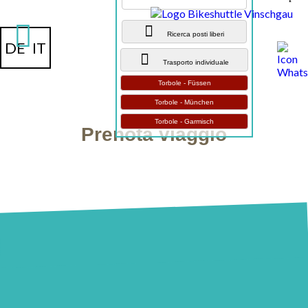
Ricerca posti liberi
DE
IT
Trasporto individuale
Torbole - Füssen
Torbole - München
Torbole - Garmisch
Prenota viaggio