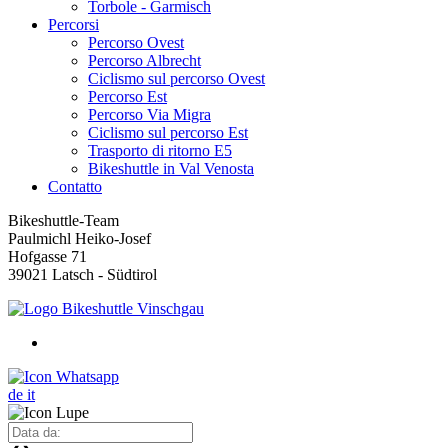
Torbole - Garmisch
Percorsi
Percorso Ovest
Percorso Albrecht
Ciclismo sul percorso Ovest
Percorso Est
Percorso Via Migra
Ciclismo sul percorso Est
Trasporto di ritorno E5
Bikeshuttle in Val Venosta
Contatto
Bikeshuttle-Team
Paulmichl Heiko-Josef
Hofgasse 71
39021 Latsch - Südtirol
de
it