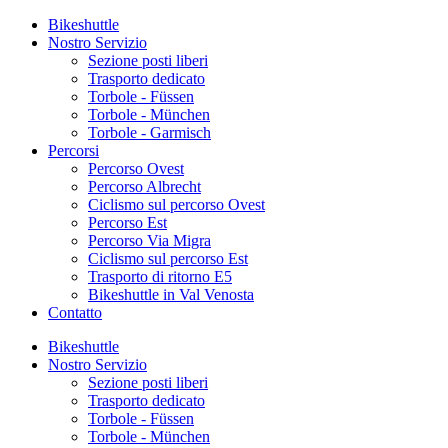
Bikeshuttle
Nostro Servizio
Sezione posti liberi
Trasporto dedicato
Torbole - Füssen
Torbole - München
Torbole - Garmisch
Percorsi
Percorso Ovest
Percorso Albrecht
Ciclismo sul percorso Ovest
Percorso Est
Percorso Via Migra
Ciclismo sul percorso Est
Trasporto di ritorno E5
Bikeshuttle in Val Venosta
Contatto
Bikeshuttle
Nostro Servizio
Sezione posti liberi
Trasporto dedicato
Torbole - Füssen
Torbole - München