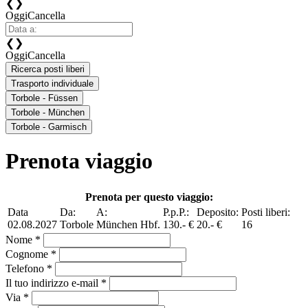
❮
❯
Oggi
Cancella
❮
❯
Oggi
Cancella
Ricerca posti liberi
Trasporto individuale
Torbole - Füssen
Torbole - München
Torbole - Garmisch
Prenota viaggio
Prenota per questo viaggio:
Data
Da:
A:
P.p.P.:
Deposito:
Posti liberi:
02.08.2027
Torbole
München Hbf.
130.- €
20.- €
16
Nome *
Cognome *
Telefono *
Il tuo indirizzo e-mail *
Via *