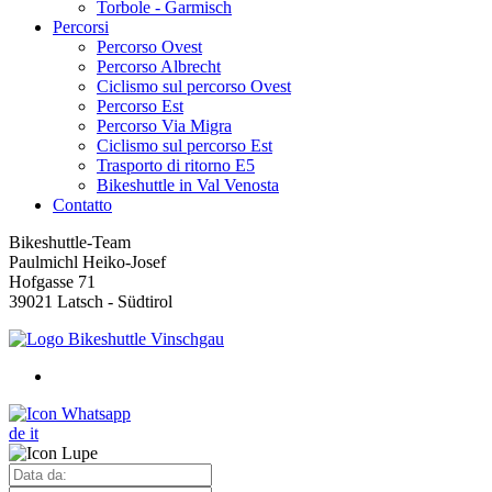
Torbole - Garmisch
Percorsi
Percorso Ovest
Percorso Albrecht
Ciclismo sul percorso Ovest
Percorso Est
Percorso Via Migra
Ciclismo sul percorso Est
Trasporto di ritorno E5
Bikeshuttle in Val Venosta
Contatto
Bikeshuttle-Team
Paulmichl Heiko-Josef
Hofgasse 71
39021 Latsch - Südtirol
de
it