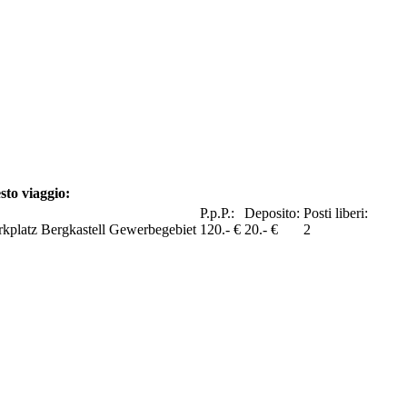
sto viaggio:
P.p.P.:
Deposito:
Posti liberi:
kplatz Bergkastell Gewerbegebiet
120.- €
20.- €
2