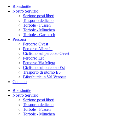
Bikeshuttle
Nostro Servizio
Sezione posti liberi
Trasporto dedicato
Torbole - Füssen
Torbole - München
Torbole - Garmisch
Percorsi
Percorso Ovest
Percorso Albrecht
Ciclismo sul percorso Ovest
Percorso Est
Percorso Via Migra
Ciclismo sul percorso Est
Trasporto di ritorno E5
Bikeshuttle in Val Venosta
Contatto
Bikeshuttle
Nostro Servizio
Sezione posti liberi
Trasporto dedicato
Torbole - Füssen
Torbole - München