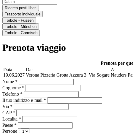
Ricerca posti liberi
Trasporto individuale
Torbole - Füssen
Torbole - München
Torbole - Garmisch
Prenota viaggio
Prenota per que
Data
Da:
A:
19.06.2027
Verona Pizzeria Grotta Azzura 3, Via Sogare
Nauders Par
Nome *
Cognome *
Telefono *
Il tuo indirizzo e-mail *
Via *
CAP *
Localita *
Paese *
Persone :