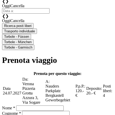
❮
❯
Oggi
Cancella
❮
❯
Oggi
Cancella
Ricerca posti liberi
Trasporto individuale
Torbole - Füssen
Torbole - München
Torbole - Garmisch
Prenota viaggio
Prenota per questo viaggio:
Da:
A:
Verona
Nauders
P.p.P.:
Posti
Data
Pizzeria
Deposito:
Parkplatz
120.-
liberi:
24.07.2027
Grotta
20.- €
Bergkastell
€
4
Azzura 3,
Gewerbegebiet
Via Sogare
Nome *
Cognome *