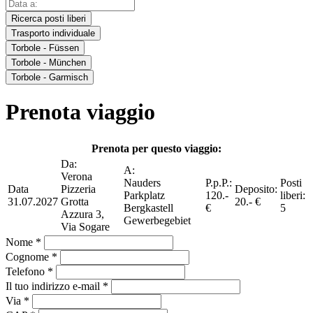
Ricerca posti liberi
Trasporto individuale
Torbole - Füssen
Torbole - München
Torbole - Garmisch
Prenota viaggio
Prenota per questo viaggio:
Da:
A:
Verona
Nauders
P.p.P.:
Posti
Data
Pizzeria
Deposito:
Parkplatz
120.-
liberi:
31.07.2027
Grotta
20.- €
Bergkastell
€
5
Azzura 3,
Gewerbegebiet
Via Sogare
Nome *
Cognome *
Telefono *
Il tuo indirizzo e-mail *
Via *