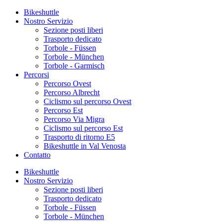
Bikeshuttle
Nostro Servizio
Sezione posti liberi
Trasporto dedicato
Torbole - Füssen
Torbole - München
Torbole - Garmisch
Percorsi
Percorso Ovest
Percorso Albrecht
Ciclismo sul percorso Ovest
Percorso Est
Percorso Via Migra
Ciclismo sul percorso Est
Trasporto di ritorno E5
Bikeshuttle in Val Venosta
Contatto
Bikeshuttle
Nostro Servizio
Sezione posti liberi
Trasporto dedicato
Torbole - Füssen
Torbole - München