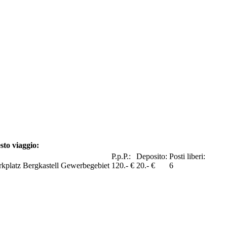
sto viaggio:
P.p.P.:
Deposito:
Posti liberi:
kplatz Bergkastell Gewerbegebiet
120.- €
20.- €
6