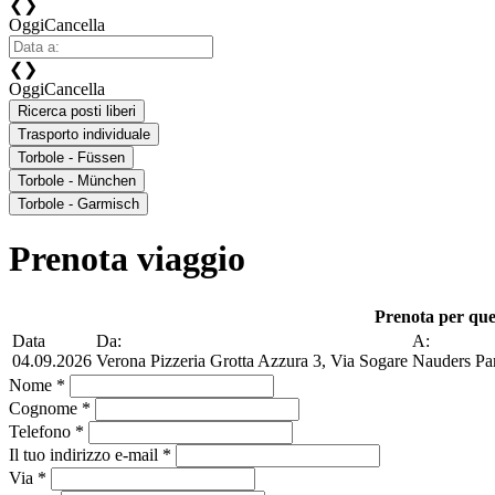
❮
❯
Oggi
Cancella
❮
❯
Oggi
Cancella
Ricerca posti liberi
Trasporto individuale
Torbole - Füssen
Torbole - München
Torbole - Garmisch
Prenota viaggio
Prenota per que
Data
Da:
A:
04.09.2026
Verona Pizzeria Grotta Azzura 3, Via Sogare
Nauders Par
Nome *
Cognome *
Telefono *
Il tuo indirizzo e-mail *
Via *