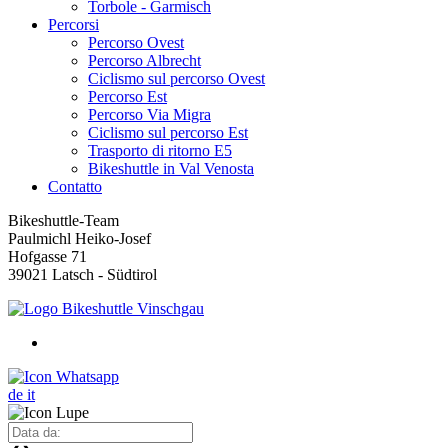
Torbole - Garmisch
Percorsi
Percorso Ovest
Percorso Albrecht
Ciclismo sul percorso Ovest
Percorso Est
Percorso Via Migra
Ciclismo sul percorso Est
Trasporto di ritorno E5
Bikeshuttle in Val Venosta
Contatto
Bikeshuttle-Team
Paulmichl Heiko-Josef
Hofgasse 71
39021 Latsch - Südtirol
de
it