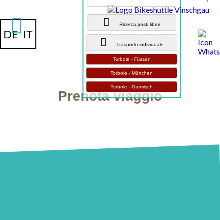
Ricerca posti liberi
DE
IT
Trasporto individuale
Torbole - Füssen
Torbole - München
Torbole - Garmisch
Prenota viaggio