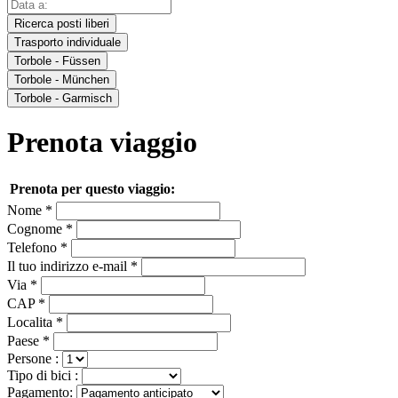
Ricerca posti liberi
Trasporto individuale
Torbole - Füssen
Torbole - München
Torbole - Garmisch
Prenota viaggio
Prenota per questo viaggio:
Nome *
Cognome *
Telefono *
Il tuo indirizzo e-mail *
Via *
CAP *
Localita *
Paese *
Persone :
Tipo di bici :
Pagamento: