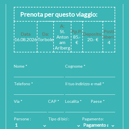
Prenota per questo viaggio:
A:
St.
P.p.P.:
Posti
Data
Da:
Deposito:
Anton
85.-
liberi:
16.08.2026
Torbole
20.- €
am
€
4
Arlberg
Nome *
Cognome *
Telefono *
Il tuo indirizzo e-mail *
Via *
CAP *
Localita *
Paese *
Persone :
Tipo di bici :
Pagamento: