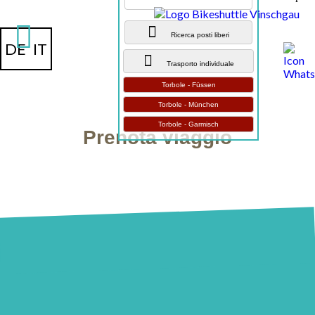
Ricerca posti liberi
DE
IT
Trasporto individuale
Torbole - Füssen
Torbole - München
Torbole - Garmisch
Prenota viaggio