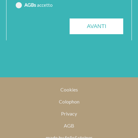
AGBs
accetto
Cookies
Colophon
Privacy
AGB
made by folie&steiner