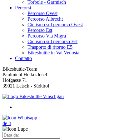
Torbole - Garmisch
Percorsi
Percorso Ovest
Percorso Albrecht
Ciclismo sul percorso Ovest
Percorso Est
Percorso Via Migra
Ciclismo sul percorso Est
Trasporto di ritorno E5
Bikeshuttle in Val Venosta
Contatto
Bikeshuttle-Team
Paulmichl Heiko-Josef
Hofgasse 71
39021 Latsch - Südtirol
de
it