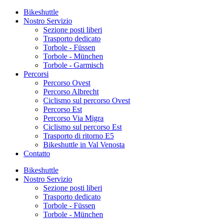
Bikeshuttle
Nostro Servizio
Sezione posti liberi
Trasporto dedicato
Torbole - Füssen
Torbole - München
Torbole - Garmisch
Percorsi
Percorso Ovest
Percorso Albrecht
Ciclismo sul percorso Ovest
Percorso Est
Percorso Via Migra
Ciclismo sul percorso Est
Trasporto di ritorno E5
Bikeshuttle in Val Venosta
Contatto
Bikeshuttle
Nostro Servizio
Sezione posti liberi
Trasporto dedicato
Torbole - Füssen
Torbole - München