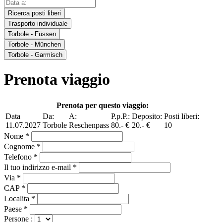
Ricerca posti liberi
Trasporto individuale
Torbole - Füssen
Torbole - München
Torbole - Garmisch
Prenota viaggio
Prenota per questo viaggio:
Data
Da:
A:
P.p.P.:
Deposito:
Posti liberi:
11.07.2027
Torbole
Reschenpass
80.- €
20.- €
10
Nome *
Cognome *
Telefono *
Il tuo indirizzo e-mail *
Via *
CAP *
Localita *
Paese *
Persone :