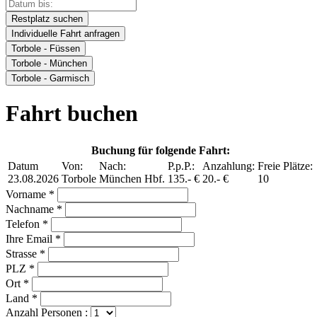
Restplatz suchen
Individuelle Fahrt anfragen
Torbole - Füssen
Torbole - München
Torbole - Garmisch
Fahrt buchen
Buchung für folgende Fahrt:
Datum
Von:
Nach:
P.p.P.:
Anzahlung:
Freie Plätze:
23.08.2026
Torbole
München Hbf.
135.- €
20.- €
10
Vorname *
Nachname *
Telefon *
Ihre Email *
Strasse *
PLZ *
Ort *
Land *
Anzahl Personen :