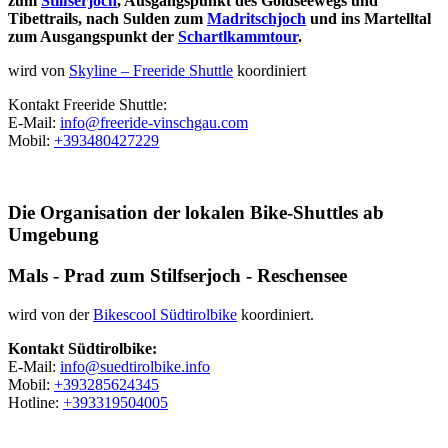
zum
Stilfserjoch
, Ausgangspunkt des Goldseewegs und
Tibettrails, nach Sulden zum
Madritschjoch
und ins Martelltal
zum Ausgangspunkt der
Schartlkammtour
.
wird von
Skyline – Freeride Shuttle
koordiniert
Kontakt Freeride Shuttle:
E-Mail:
info@freeride-vinschgau.com
Mobil:
+393480427229
Die Organisation der lokalen Bike-Shuttles ab
Umgebung
Mals - Prad zum Stilfserjoch - Reschensee
wird von der
Bikescool Südtirolbike
koordiniert.
Kontakt Südtirolbike:
E-Mail:
info@suedtirolbike.info
Mobil:
+393285624345
Hotline:
+393319504005