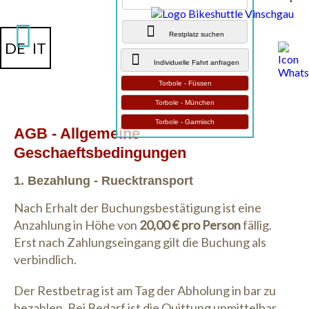
Restplatz suchen
DE
IT
Individuelle Fahrt anfragen
Torbole - Füssen
Torbole - München
Torbole - Garmisch
AGB - Allgemeine
Geschaeftsbedingungen
1. Bezahlung - Ruecktransport
Nach Erhalt der Buchungsbestätigung ist eine
Anzahlung in Höhe von
20,00 € pro Person
fällig.
Erst nach Zahlungseingang gilt die Buchung als
verbindlich.
Der Restbetrag ist am Tag der Abholung in bar zu
bezahlen. Bei Bedarf ist die Quittung unmittelbar