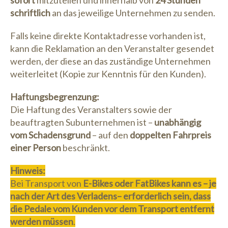
sofort
mitzuteilen und innerhalb von
24 Stunden
schriftlich
an das jeweilige Unternehmen zu senden.
Falls keine direkte Kontaktadresse vorhanden ist,
kann die Reklamation an den Veranstalter gesendet
werden, der diese an das zuständige Unternehmen
weiterleitet (Kopie zur Kenntnis für den Kunden).
Haftungsbegrenzung:
Die Haftung des Veranstalters sowie der
beauftragten Subunternehmen ist –
unabhängig
vom Schadensgrund
– auf den
doppelten Fahrpreis
einer Person
beschränkt.
Hinweis:
Bei Transport von
E-Bikes oder FatBikes
kann es – je
nach der Art des Verladens– erforderlich sein, dass
die Pedale vom Kunden vor dem Transport entfernt
werden müssen
.