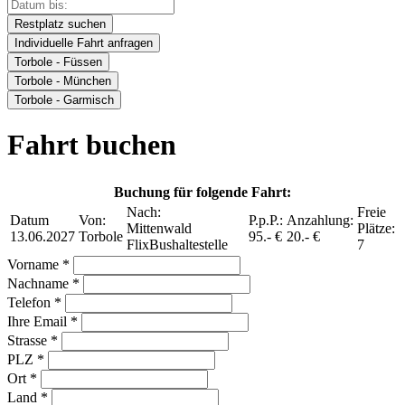
Restplatz suchen
Individuelle Fahrt anfragen
Torbole - Füssen
Torbole - München
Torbole - Garmisch
Fahrt buchen
Buchung für folgende Fahrt:
Nach:
Freie
Datum
Von:
P.p.P.:
Anzahlung:
Mittenwald
Plätze:
13.06.2027
Torbole
95.- €
20.- €
FlixBushaltestelle
7
Vorname *
Nachname *
Telefon *
Ihre Email *
Strasse *
PLZ *
Ort *
Land *