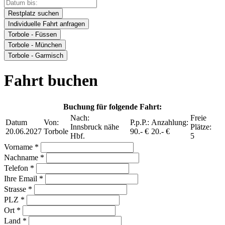
Restplatz suchen
Individuelle Fahrt anfragen
Torbole - Füssen
Torbole - München
Torbole - Garmisch
Fahrt buchen
Buchung für folgende Fahrt:
Nach:
Freie
Datum
Von:
P.p.P.:
Anzahlung:
Innsbruck nähe
Plätze:
20.06.2027
Torbole
90.- €
20.- €
Hbf.
5
Vorname *
Nachname *
Telefon *
Ihre Email *
Strasse *
PLZ *
Ort *
Land *