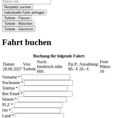
Restplatz suchen
Individuelle Fahrt anfragen
Torbole - Füssen
Torbole - München
Torbole - Garmisch
Fahrt buchen
Buchung für folgende Fahrt:
Nach:
Freie
Datum
Von:
P.p.P.:
Anzahlung:
Innsbruck nähe
Plätze:
28.06.2027
Torbole
90.- €
20.- €
Hbf.
16
Vorname *
Nachname *
Telefon *
Ihre Email *
Strasse *
PLZ *
Ort *
Land *