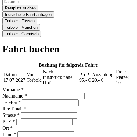
Restplatz suchen
Individuelle Fahrt anfragen
Torbole - Füssen
Torbole - München
Torbole - Garmisch
Fahrt buchen
Buchung für folgende Fahrt:
Nach:
Freie
Datum
Von:
P.p.P.:
Anzahlung:
Innsbruck nähe
Plätze:
17.07.2027
Torbole
95.- €
20.- €
Hbf.
10
Vorname *
Nachname *
Telefon *
Ihre Email *
Strasse *
PLZ *
Ort *
Land *