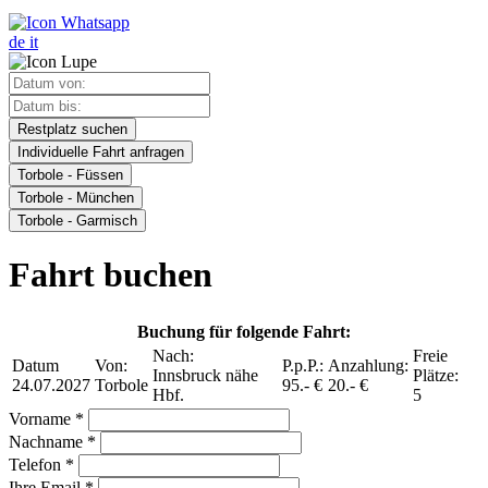
de
it
Restplatz suchen
Individuelle Fahrt anfragen
Torbole - Füssen
Torbole - München
Torbole - Garmisch
Fahrt buchen
Buchung für folgende Fahrt:
Nach:
Freie
Datum
Von:
P.p.P.:
Anzahlung:
Innsbruck nähe
Plätze:
24.07.2027
Torbole
95.- €
20.- €
Hbf.
5
Vorname *
Nachname *
Telefon *
Ihre Email *