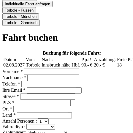
Individuelle Fahrt anfragen
Torbole - Füssen
Torbole - München
Torbole - Garmisch
Fahrt buchen
Buchung für folgende Fahrt:
Datum
Von:
Nach:
P.p.P.:
Anzahlung:
Freie Plä
02.08.2027
Torbole
Innsbruck nähe Hbf.
90.- €
20.- €
18
Vorname *
Nachname *
Telefon *
Ihre Email *
Strasse *
PLZ *
Ort *
Land *
Anzahl Personen :
Fahrradtyp :
Zahlungsart: