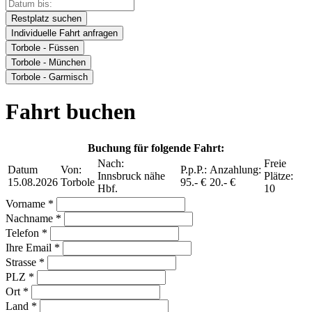
Restplatz suchen
Individuelle Fahrt anfragen
Torbole - Füssen
Torbole - München
Torbole - Garmisch
Fahrt buchen
Buchung für folgende Fahrt:
Nach:
Freie
Datum
Von:
P.p.P.:
Anzahlung:
Innsbruck nähe
Plätze:
15.08.2026
Torbole
95.- €
20.- €
Hbf.
10
Vorname *
Nachname *
Telefon *
Ihre Email *
Strasse *
PLZ *
Ort *
Land *