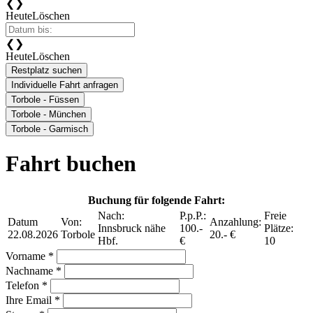
❮
❯
Heute
Löschen
❮
❯
Heute
Löschen
Restplatz suchen
Individuelle Fahrt anfragen
Torbole - Füssen
Torbole - München
Torbole - Garmisch
Fahrt buchen
Buchung für folgende Fahrt:
Nach:
P.p.P.:
Freie
Datum
Von:
Anzahlung:
Innsbruck nähe
100.-
Plätze:
22.08.2026
Torbole
20.- €
Hbf.
€
10
Vorname *
Nachname *
Telefon *
Ihre Email *