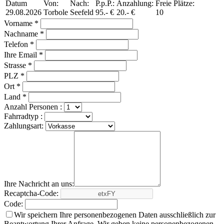
Datum
Von:
Nach:
P.p.P.:
Anzahlung:
Freie Plätze:
29.08.2026
Torbole
Seefeld
95.- €
20.- €
10
Vorname *
Nachname *
Telefon *
Ihre Email *
Strasse *
PLZ *
Ort *
Land *
Anzahl Personen :
Fahrradtyp :
Zahlungsart:
Ihre Nachricht an uns:
Recaptcha-Code:
Code:
Wir speichern Ihre personenbezogenen Daten ausschließlich zur
Beantwortung Ihrer Anfrage. Wir geben keine personenbezogenen