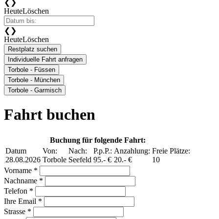
❮
❯
Heute
Löschen
❮
❯
Heute
Löschen
Restplatz suchen
Individuelle Fahrt anfragen
Torbole - Füssen
Torbole - München
Torbole - Garmisch
Fahrt buchen
Buchung für folgende Fahrt:
Datum
Von:
Nach:
P.p.P.:
Anzahlung:
Freie Plätze:
28.08.2026
Torbole
Seefeld
95.- €
20.- €
10
Vorname *
Nachname *
Telefon *
Ihre Email *
Strasse *