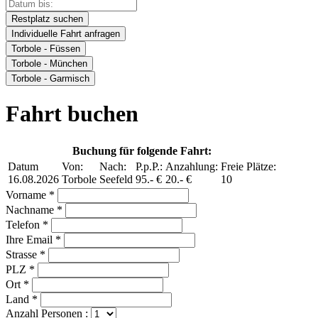
Restplatz suchen
Individuelle Fahrt anfragen
Torbole - Füssen
Torbole - München
Torbole - Garmisch
Fahrt buchen
Buchung für folgende Fahrt:
Datum
Von:
Nach:
P.p.P.:
Anzahlung:
Freie Plätze:
16.08.2026
Torbole
Seefeld
95.- €
20.- €
10
Vorname *
Nachname *
Telefon *
Ihre Email *
Strasse *
PLZ *
Ort *
Land *
Anzahl Personen :