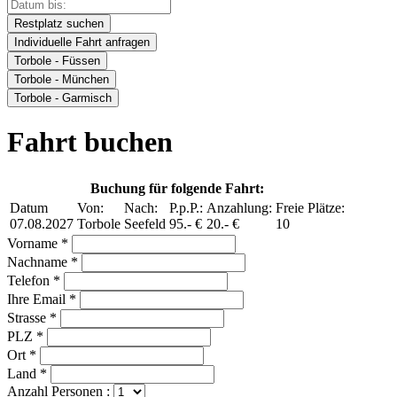
Restplatz suchen
Individuelle Fahrt anfragen
Torbole - Füssen
Torbole - München
Torbole - Garmisch
Fahrt buchen
Buchung für folgende Fahrt:
Datum
Von:
Nach:
P.p.P.:
Anzahlung:
Freie Plätze:
07.08.2027
Torbole
Seefeld
95.- €
20.- €
10
Vorname *
Nachname *
Telefon *
Ihre Email *
Strasse *
PLZ *
Ort *
Land *
Anzahl Personen :