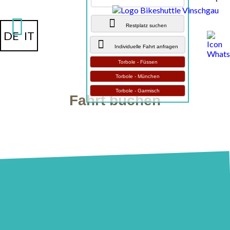
Restplatz suchen
DE
IT
Individuelle Fahrt anfragen
Torbole - Füssen
Torbole - München
Torbole - Garmisch
Fahrt buchen