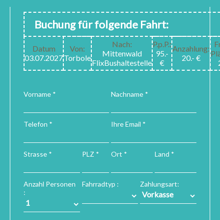
Buchung für folgende Fahrt:
Nach:
P.p.P.:
F
Datum
Von:
Anzahlung:
Mittenwald
95.-
Pl
03.07.2027
Torbole
20.- €
FlixBushaltestelle
€
Vorname *
Nachname *
Telefon *
Ihre Email *
Strasse *
PLZ *
Ort *
Land *
Anzahl Personen
Fahrradtyp :
Zahlungsart:
: