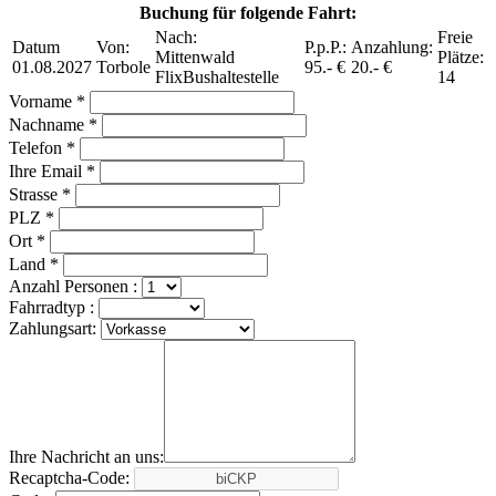
Buchung für folgende Fahrt:
Nach:
Freie
Datum
Von:
P.p.P.:
Anzahlung:
Mittenwald
Plätze:
01.08.2027
Torbole
95.- €
20.- €
FlixBushaltestelle
14
Vorname *
Nachname *
Telefon *
Ihre Email *
Strasse *
PLZ *
Ort *
Land *
Anzahl Personen :
Fahrradtyp :
Zahlungsart:
Ihre Nachricht an uns:
Recaptcha-Code: