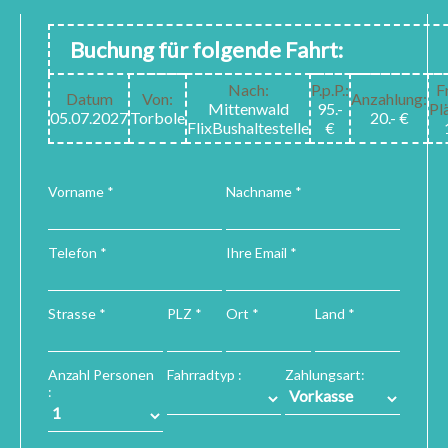
Buchung für folgende Fahrt:
Nach:
P.p.P.:
F
Datum
Von:
Anzahlung:
Mittenwald
95.-
Pl
05.07.2027
Torbole
20.- €
FlixBushaltestelle
€
Vorname *
Nachname *
Telefon *
Ihre Email *
Strasse *
PLZ *
Ort *
Land *
Anzahl Personen
Fahrradtyp :
Zahlungsart:
: