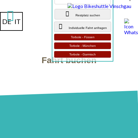
Restplatz suchen
DE
IT
Individuelle Fahrt anfragen
Torbole - Füssen
Torbole - München
Torbole - Garmisch
Fahrt buchen