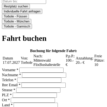
Restplatz suchen
Individuelle Fahrt anfragen
Torbole - Füssen
Torbole - München
Torbole - Garmisch
Fahrt buchen
Buchung für folgende Fahrt:
Nach:
P.p.P.:
Freie
Datum
Von:
Anzahlung:
Mittenwald
100.-
Plätze:
17.07.2027
Torbole
20.- €
FlixBushaltestelle
€
10
Vorname *
Nachname *
Telefon *
Ihre Email *
Strasse *
PLZ *
Ort *
Land *