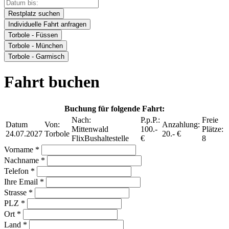
Restplatz suchen
Individuelle Fahrt anfragen
Torbole - Füssen
Torbole - München
Torbole - Garmisch
Fahrt buchen
Buchung für folgende Fahrt:
Nach:
P.p.P.:
Freie
Datum
Von:
Anzahlung:
Mittenwald
100.-
Plätze:
24.07.2027
Torbole
20.- €
FlixBushaltestelle
€
8
Vorname *
Nachname *
Telefon *
Ihre Email *
Strasse *
PLZ *
Ort *
Land *