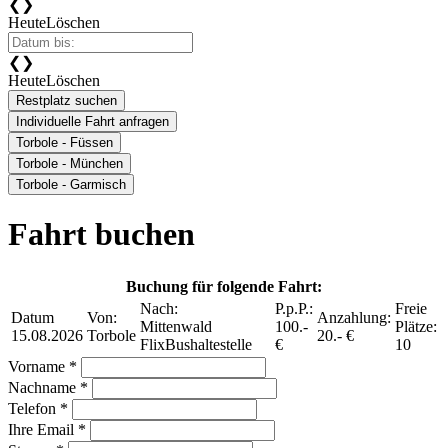
❮
❯
Heute
Löschen
❮
❯
Heute
Löschen
Restplatz suchen
Individuelle Fahrt anfragen
Torbole - Füssen
Torbole - München
Torbole - Garmisch
Fahrt buchen
Buchung für folgende Fahrt:
Nach:
P.p.P.:
Freie
Datum
Von:
Anzahlung:
Mittenwald
100.-
Plätze:
15.08.2026
Torbole
20.- €
FlixBushaltestelle
€
10
Vorname *
Nachname *
Telefon *
Ihre Email *