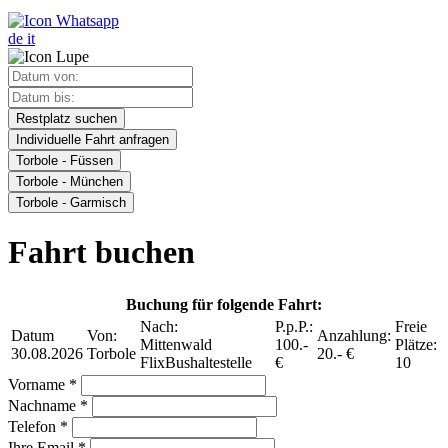
de
it
Restplatz suchen
Individuelle Fahrt anfragen
Torbole - Füssen
Torbole - München
Torbole - Garmisch
Fahrt buchen
Buchung für folgende Fahrt:
Nach:
P.p.P.:
Freie
Datum
Von:
Anzahlung:
Mittenwald
100.-
Plätze:
30.08.2026
Torbole
20.- €
FlixBushaltestelle
€
10
Vorname *
Nachname *
Telefon *
Ihre Email *