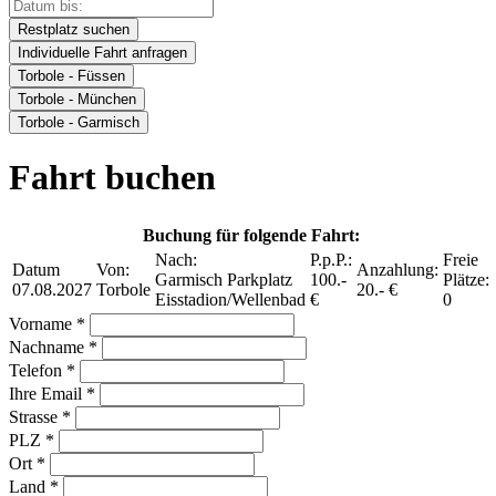
Restplatz suchen
Individuelle Fahrt anfragen
Torbole - Füssen
Torbole - München
Torbole - Garmisch
Fahrt buchen
Buchung für folgende Fahrt:
Nach:
P.p.P.:
Freie
Datum
Von:
Anzahlung:
Garmisch Parkplatz
100.-
Plätze:
07.08.2027
Torbole
20.- €
Eisstadion/Wellenbad
€
0
Vorname *
Nachname *
Telefon *
Ihre Email *
Strasse *
PLZ *
Ort *
Land *